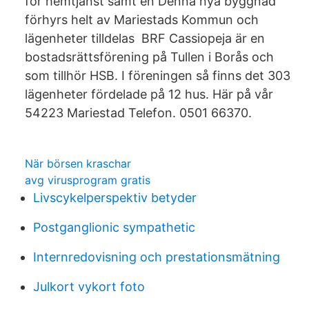
för hemtjänst samt en Denna nya byggnad
förhyrs helt av Mariestads Kommun och
lägenheter tilldelas​ BRF Cassiopeja är en
bostadsrättsförening på Tullen i Borås och
som tillhör HSB​. I föreningen så finns det 303
lägenheter fördelade på 12 hus. Här på vår
54223 Mariestad Telefon. 0501 66370.
När börsen kraschar
avg virusprogram gratis
Livscykelperspektiv betyder
Postganglionic sympathetic
Internredovisning och prestationsmätning
Julkort vykort foto