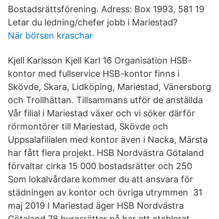
Bostadsrättsförening. Adress: Box 1993, 581 19
Letar du ledning/chefer jobb i Mariestad?
När börsen kraschar
Kjell Karlsson Kjell Karl 16 Organisation HSB-
kontor med fullservice HSB-kontor finns i
Skövde, Skara, Lidköping, Mariestad, Vänersborg
och Trollhättan. Tillsammans utför de anställda
Vår filial i Mariestad växer och vi söker därför
rörmontörer till Mariestad, Skövde och
Uppsalafilialen med kontor även i Nacka, Märsta
har fått flera projekt. HSB Nordvästra Götaland
förvaltar cirka 15 000 bostadsrätter och 250
Som lokalvårdare kommer du att ansvara för
städningen av kontor och övriga utrymmen 31
maj 2019 I Mariestad äger HSB Nordvästra
Götaland 78 hyresrätter på har ett etablerat